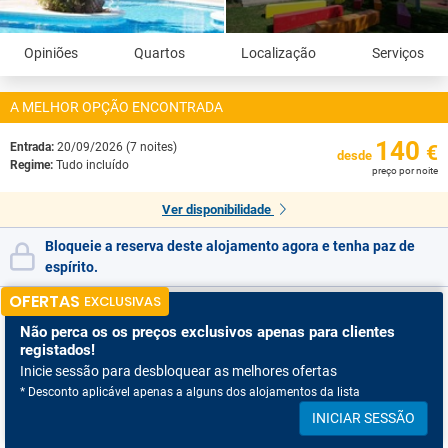
Opiniões
Quartos
Localização
Serviços
A MELHOR OPÇÃO ENCONTRADA
140
Entrada:
20/09/2026 (7 noites)
€
desde
Regime:
Tudo incluído
preço por noite
Ver disponibilidade
Bloqueie a reserva deste alojamento agora e tenha paz de
espírito.
OFERTAS
EXCLUSIVAS
Não perca os
os preços exclusivos apenas para clientes
registados!
Inicie sessão para desbloquear as melhores ofertas
* Desconto aplicável apenas a alguns dos alojamentos da lista
INICIAR SESSÃO