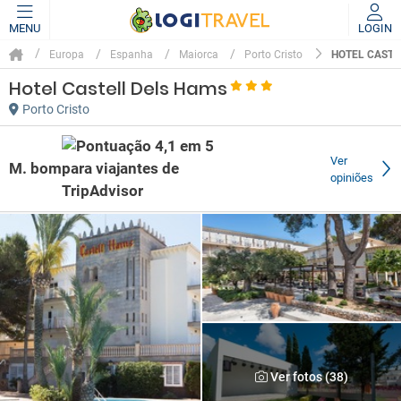
MENU
LOGIN
HOTEL CASTE
Europa
Espanha
Maiorca
Porto Cristo
Hotel Castell Dels Hams
Porto Cristo
Ver
M. bom
opiniões
Ver fotos (38)