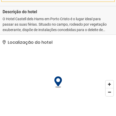
Descrição do hotel
O Hotel Castell dels Hams em Porto Cristo é o lugar ideal para
passar as suas férias. Situado no campo, rodeado por vegetação
exuberante, dispõe de instalações concebidas para o deleite de
crianças e adultos: piscinas, campos de ténis, redes de voleibol,
parque infantil. A nossa equipa de animação francófona oferece
Localização do hotel
uma enorme variedade de atividades desportivas e de lazer que
garantem diversão todos os dias. Localizado a apenas dois
quilómetros de Porto Cristo, o hotel oferece um serviço de
autocarro diário e gratuito que o leva a esta antiga vila piscatória
que manteve o seu caráter e identidade. Aí encontrará uma bela
praia de areia fina com águas pouco profundas, bem como um
porto natural de pesca e desportivo que não perdeu o seu
encanto, apesar da modernização. Além disso, oferece uma
grande variedade de bares, restaurantes e lojas, sem esquecer as
pequenas enseadas que se encontram na área e que podem ser
acedidas a pé ou de barco, como Cala Petita. Também poderás
visitar o pequeno mercado que se realiza aos domingos de manhã
na emblemática Mermaid Avenue.