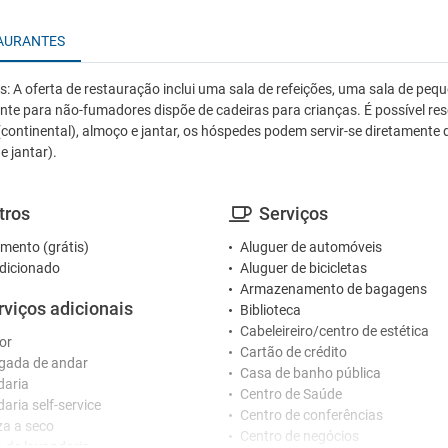
AURANTES
es: A oferta de restauração inclui uma sala de refeições, uma sala de peq
nte para não-fumadores dispõe de cadeiras para crianças. É possível 
(continental), almoço e jantar, os hóspedes podem servir-se diretamente d
e jantar).
tros
Serviços
mento (grátis)
Aluguer de automóveis
dicionado
Aluguer de bicicletas
Armazenamento de bagagens
rviços adicionais
Biblioteca
Cabeleireiro/centro de estética
or
Cartão de crédito
gada de andar
Casa de banho pública
daria
Centro de Saúde
aria self-service
Centro de conferências
a a seco
Centro de negócios
o de lavandaria