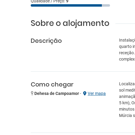
Qualidade / Preço:
9
Sobre o alojamento
Descrição
Instalaç
quarto i
receção.
complex
Como chegar
Localiza
sol medi
Dehesa de Campoamor
-
Ver mapa
animação
5 km), O
minutos 
Múrcia s