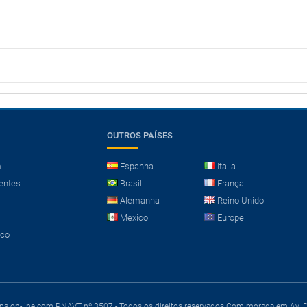
OUTROS PAÍSES
m
Espanha
Italia
entes
Brasil
França
Alemanha
Reino Unido
Mexico
Europe
sco
ens on-line com RNAVT nº 3507 - Todos os direitos reservados
Com morada em Av. Du