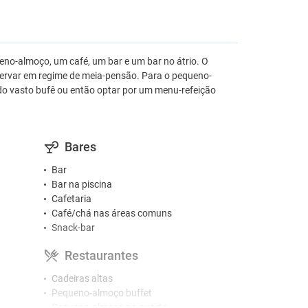
ueno-almoço, um café, um bar e um bar no átrio. O
reservar em regime de meia-pensão. Para o pequeno-
o vasto bufê ou então optar por um menu-refeição
Bares
Bar
Bar na piscina
Cafetaria
Café/chá nas áreas comuns
Snack-bar
Restaurantes
Cadeiras altas
Pequeno-almoço buffet
Pequeno-almoço no quarto