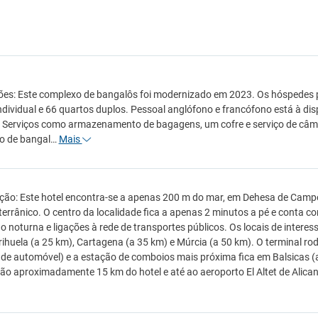
ões: Este complexo de bangalôs foi modernizado em 2023. Os hóspedes p
ndividual e 66 quartos duplos. Pessoal anglófono e francófono está à dis
 Serviços como armazenamento de bagagens, um cofre e serviço de câmb
o de bangal…
Mais
ção: Este hotel encontra-se a apenas 200 m do mar, em Dehesa de Campo
terrânico. O centro da localidade fica a apenas 2 minutos a pé e conta co
 noturna e ligações à rede de transportes públicos. Os locais de interes
rihuela (a 25 km), Cartagena (a 35 km) e Múrcia (a 50 km). O terminal rod
de automóvel) e a estação de comboios mais próxima fica em Balsicas (a
ão aproximadamente 15 km do hotel e até ao aeroporto El Altet de Alica