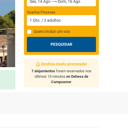
Quartos/Pessoas
1
Qto.
/
2
adultos
Quero incluir um voo
PESQUISAR
Destino muito procurado!
7 alojamientos
foram reservados nos
últimos 15 minutos
en Dehesa de
Campoamor