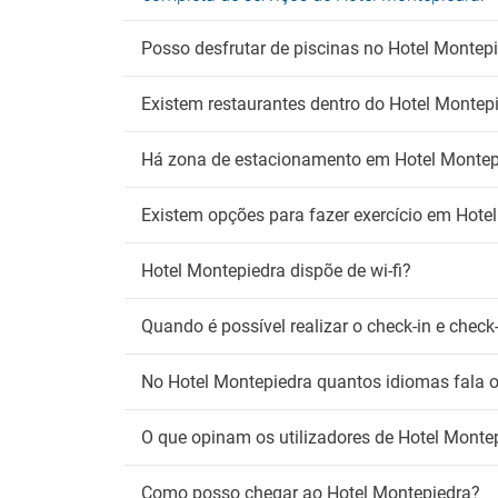
An
Admite
Posso desfrutar de piscinas no Hotel Montep
Fu
Existem restaurantes dentro do Hotel Montep
É proi
Há zona de estacionamento em Hotel Montep
Wi
Wifi gr
Existem opções para fazer exercício em Hote
Hotel Montepiedra dispõe de wi-fi?
Quando é possível realizar o check-in e chec
No Hotel Montepiedra quantos idiomas fala 
O que opinam os utilizadores de Hotel Monte
Como posso chegar ao Hotel Montepiedra?