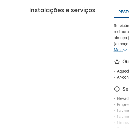
Instalações e serviços
REST
Refeiçõ
restaura
almoço 
(almoço 
Mais
Ou
Aqueci
Ar-con
Se
Elevad
Empre
Lavan
Lavand
Limpez
Serviç