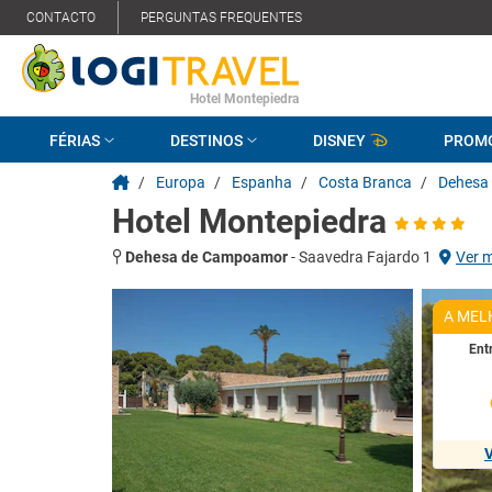
CONTACTO
PERGUNTAS FREQUENTES
Hotel Montepiedra
FÉRIAS
DESTINOS
DISNEY
PROM
/
Europa
/
Espanha
/
Costa Branca
/
Dehesa
Hotel Montepiedra
Dehesa de Campoamor
-
Saavedra Fajardo 1
Ver 
A MEL
Ent
V