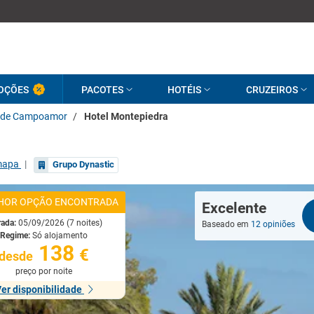
OÇÕES
PACOTES
HOTÉIS
CRUZEIROS
 de Campoamor
/
Hotel Montepiedra
mapa
|
Grupo Dynastic
HOR OPÇÃO ENCONTRADA
Excelente
rada:
05/09/2026 (7 noites)
Baseado em
12 opiniões
Regime:
Só alojamento
138
€
desde
preço por noite
er disponibilidade