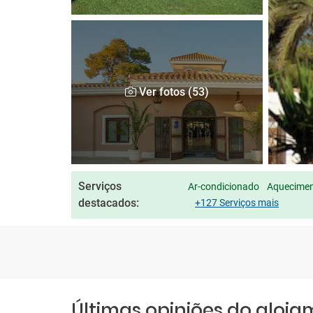
Ver fotos (53)
Serviços
Ar-condicionado
Aqueciment
destacados:
+127 Serviços mais
Últimas opiniões do aloj