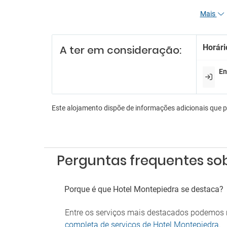
Mais
Re
Funcio
Horári
A ter em consideração:
Receçã
Serviç
En
En
Anima
Bilhar
Este alojamento dispõe de informações adicionais que 
Discot
Karao
Sala d
Sala d
Perguntas frequentes so
Es
Estac
Porque é que Hotel Montepiedra se destaca?
Parque
Serviç
Entre os serviços mais destacados podemos m
completa de serviços de Hotel Montepiedra
.