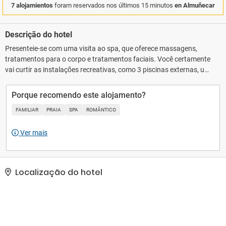
7 alojamientos
foram reservados nos últimos 15 minutos
en Almuñecar
Descrição do hotel
Presenteie-se com uma visita ao spa, que oferece massagens,
tratamentos para o corpo e tratamentos faciais. Você certamente
vai curtir as instalações recreativas, como 3 piscinas externas, um
toboágua e uma sauna seca. Este hotel oferece Wi-Fi de cortesia,
serviços de concierge e loja de presentes/banca de jornal.. As
Porque recomendo este alojamento?
comodidades presentes incluem um business center, serviço de
FAMILIAR
PRAIA
SPA
ROMÂNTICO
lavanderia e lavagem a seco e balcão de recepção 24 horas..
Ver mais
Localização do hotel