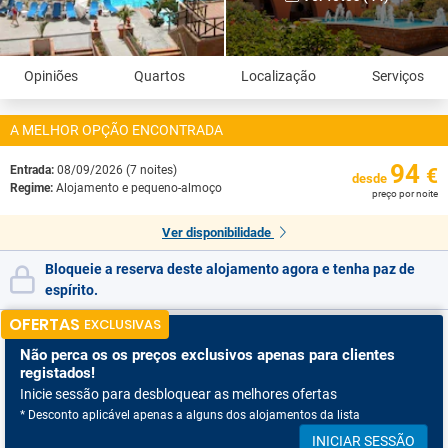
Opiniões
Quartos
Localização
Serviços
A MELHOR OPÇÃO ENCONTRADA
94
Entrada:
08/09/2026 (7 noites)
€
desde
Regime:
Alojamento e pequeno-almoço
preço por noite
Ver disponibilidade
Bloqueie a reserva deste alojamento agora e tenha paz de
espírito.
OFERTAS
EXCLUSIVAS
Não perca os
os preços exclusivos apenas para clientes
registados!
Inicie sessão para desbloquear as melhores ofertas
* Desconto aplicável apenas a alguns dos alojamentos da lista
INICIAR SESSÃO