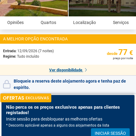
Opiniões
Quartos
Localização
Serviços
A MELHOR OPÇÃO ENCONTRADA
77
Entrada:
12/09/2026 (7 noites)
€
desde
Regime:
Tudo incluído
preço por noite
Ver disponibilidade
Bloqueie a reserva deste alojamento agora e tenha paz de
espírito.
OFERTAS
EXCLUSIVAS
Não perca os
os preços exclusivos apenas para clientes
registados!
Inicie sessão para desbloquear as melhores ofertas
* Desconto aplicável apenas a alguns dos alojamentos da lista
INICIAR SESSÃO