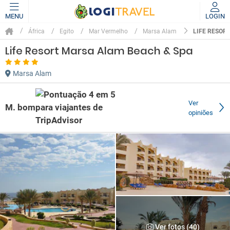
MENU
LOGIN
LIFE RESOR
África
Egito
Mar Vermelho
Marsa Alam
Life Resort Marsa Alam Beach & Spa
Marsa Alam
Ver
M. bom
opiniões
Ver fotos (40)