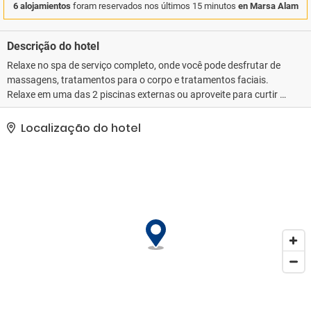
6 alojamientos
foram reservados nos últimos 15 minutos
en Marsa Alam
Descrição do hotel
Relaxe no spa de serviço completo, onde você pode desfrutar de
massagens, tratamentos para o corpo e tratamentos faciais.
Relaxe em uma das 2 piscinas externas ou aproveite para curtir a
praia particular. Este resort oferece Wi-Fi de cortesia, serviços de
concierge e loja de presentes/banca de jornal.. As comodidades
Localização do hotel
presentes incluem um business center, serviço de lavanderia e
lavagem a seco e balcão de recepção 24 horas. Estacionamento
grátis sem manobrista está disponível no local..