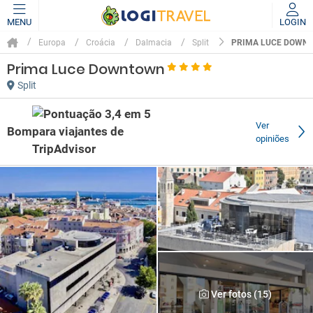
MENU
LOGIN
PRIMA LUCE DOWN
Europa
Croácia
Dalmacia
Split
Prima Luce Downtown
Split
Ver
Bom
opiniões
Ver fotos (15)