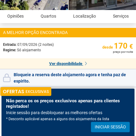
Opiniões
Quartos
Localização
Serviços
A MELHOR OPÇÃO ENCONTRADA
170
Entrada:
07/09/2026 (2 noites)
€
desde
Regime:
Só alojamento
preço por noite
Ver disponibilidade
Bloqueie a reserva deste alojamento agora e tenha paz de
espírito.
OFERTAS
EXCLUSIVAS
Não perca os
os preços exclusivos apenas para clientes
registados!
Inicie sessão para desbloquear as melhores ofertas
* Desconto aplicável apenas a alguns dos alojamentos da lista
INICIAR SESSÃO