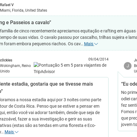
Rafael V
Miami, Florida, United States
ing e Passeios a cavalo”
família de cinco recentemente apreciamos equitação e rafting em águas 
 tempo de suas vidas. O cavalo passou por cascalho, trilhas sujeira e la
 foram embora pequenos riachos. Os cav…
Mais
09/04/2014
c0ckles
J
J
Wokingham, Reino
B
Unido
U
lente estadia, gostaria que se tivesse mais
“Eu ode
”
No prim
odiei c
oramos a nossa estadia aqui por 3 noites como parte
fez sen
tour de Costa Rica. Penso que se estiver a pensar em
Fomos re
aqui, então você vai adorar também, desde que seja de
que prec
razoável, fazer a sua investigação e gerir as suas
jovem 
ativas (estas são as tendas em uma floresta e Eco-
ly…
Mais