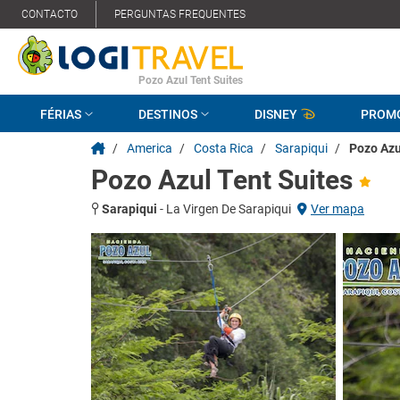
CONTACTO
PERGUNTAS FREQUENTES
Pozo Azul Tent Suites
FÉRIAS
DESTINOS
DISNEY
PROM
/
America
/
Costa Rica
/
Sarapiqui
/
Pozo Azu
Pozo Azul Tent Suites
Sarapiqui
-
La Virgen De Sarapiqui
Ver mapa