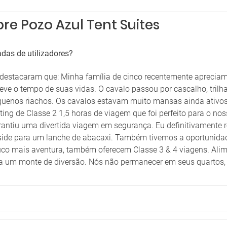
re Pozo Azul Tent Suites
das de utilizadores?
es destacaram que: Minha família de cinco recentemente apreci
teve o tempo de suas vidas. O cavalo passou por cascalho, trilh
enos riachos. Os cavalos estavam muito mansas ainda ativos.
ing de Classe 2 1,5 horas de viagem que foi perfeito para o noss
 garantiu uma divertida viagem em segurança. Eu definitivament
rside para um lanche de abacaxi. Também tivemos a oportunida
ouco mais aventura, também oferecem Classe 3 & 4 viagens. Alim
 um monte de diversão. Nós não permanecer em seus quartos, m