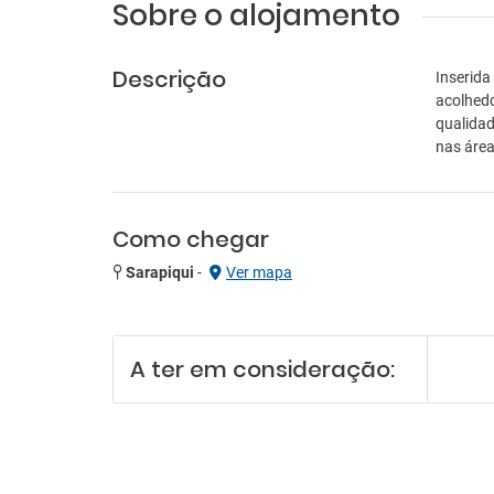
Sobre o alojamento
Descrição
Inserida
acolhedo
qualidad
nas áre
Como chegar
Sarapiqui
-
Ver mapa
A ter em consideração: