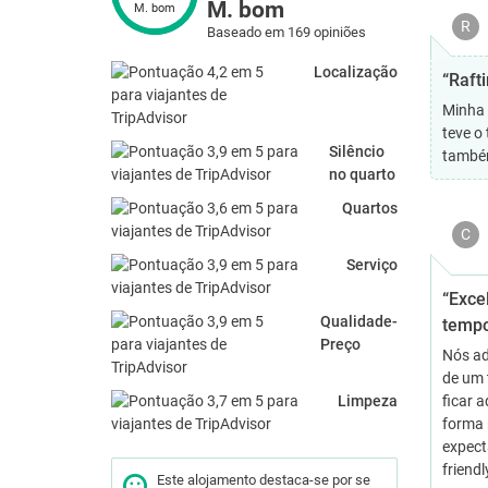
M. bom
M. bom
R
Baseado em 169 opiniões
Localização
“Raft
Minha 
teve o
Silêncio
também
no quarto
Quartos
C
Serviço
“Exce
Qualidade-
tempo
Preço
Nós ad
de um 
Limpeza
ficar 
forma 
expect
friend
Este alojamento destaca-se por se