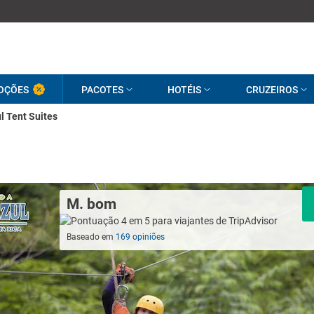
OÇÕES
PACOTES
HOTÉIS
CRUZEIROS
l Tent Suites
M. bom
Baseado em
169 opiniões