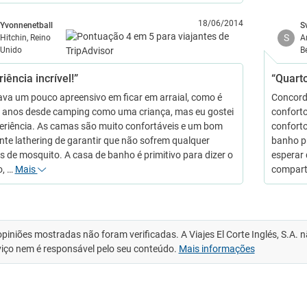
18/06/2014
Yvonnenetball
S
S
Hitchin, Reino
A
Unido
B
iência incrível!”
“Quarto
ava um pouco apreensivo em ficar em arraial, como é
Concord
 anos desde camping como uma criança, mas eu gostei
confort
eriência. As camas são muito confortáveis e um bom
confort
nte lathering de garantir que não sofrem qualquer
banho pr
s de mosquito. A casa de banho é primitivo para dizer o
esperar
o, …
Mais
compart
opiniões mostradas não foram verificadas. A Viajes El Corte Inglés, S.A.
viço nem é responsável pelo seu conteúdo.
Mais informações