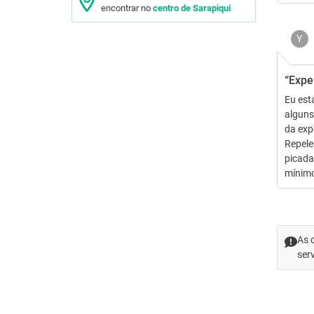
encontrar no
centro de Sarapiqui
Y
“Exper
Eu est
alguns
da exp
Repele
picada
mínim
As 
ser