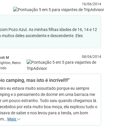
16/06/2014
com Pozo Azul. As minhas filhas idades de 16, 14 e 12
ma muitos deles ascendente e descendente. Eles
08/04/2014
osh M
righton, Reino
nido
io camping, mas isto é incrível!!!”
eiro eu estava muito assustado porque eu sempre
amping e o pensamento de dormir em uma barraca me
tir um pouco estranho. Tudo saiu quando chegamos lá.
cebidos por esta muito boa moça, ela explicou tudo o
isava de saber e nos levou para a tenda, um bom
tom…
Mais