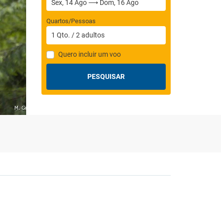
Quartos/Pessoas
1
Qto.
/
2
adultos
Quero incluir um voo
PESQUISAR