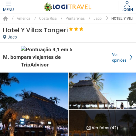
MENU
LOGIN
HOTEL Y VILL
America
Costa Rica
Puntarenas
Jaco
Hotel Y Villas Tangerí
Jaco
Ver
M. bom
opiniões
Ver fotos (42)