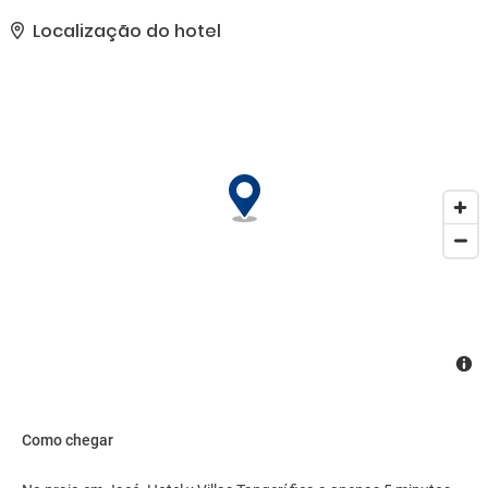
sala de jogos.. As comodidades presentes incluem
armazenamento para bagagem, lavanderia e um cofre na
Localização do hotel
recepção do hotel. Os hóspedes podem utilizar serviço de traslado
de/para o aeroporto mediante uma sobretaxa e estacionamento
grátis sem manobrista está disponível no local..
Como chegar