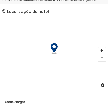
concierge e serviços de casamento. Os hóspedes podem pegar o
traslado local (sobretaxa) para as atrações da área.. As
Localização do hotel
comodidades presentes incluem um computador, check-in
expresso e check-out expresso. Mediante uma sobretaxa, há
serviço de traslado de/para o aeroporto (disponível 24 horas) e
estacionamento grátis sem manobrista no local..
Como chegar