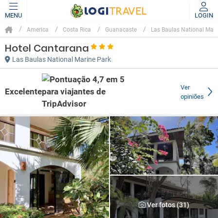
MENU
LOGIN
America
Costa Rica
Guanacaste
Las Baulas National Mari
Hotel Cantarana
Las Baulas National Marine Park
Ver
Excelente
opiniões
Ver fotos (31)