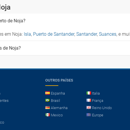
Noja
erto de Noja?
es em Noja:
Isla
,
Puerto de Santander
,
Santander
,
Suances
, e mu
s de Noja?
OUTROS PAÍSES
m
Espanha
Italia
entes
Brasil
França
Alemanha
Reino Unido
Mexico
Europe
sco