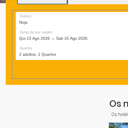
Os 
Os hoté