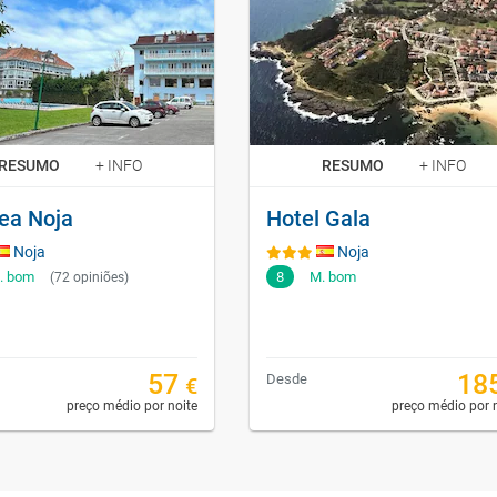
RESUMO
+ INFO
RESUMO
+ INFO
ea Noja
Hotel Gala
Noja
Noja
. bom
8
M. bom
(72 opiniões)
57
18
Desde
€
preço médio por noite
preço médio por 