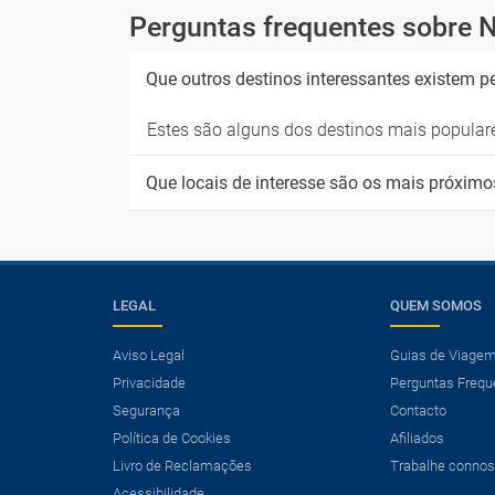
Perguntas frequentes sobre 
Que outros destinos interessantes existem p
Estes são alguns dos destinos mais popular
Que locais de interesse são os mais próximo
LEGAL
QUEM SOMOS
Aviso Legal
Guias de Viage
Privacidade
Perguntas Frequ
Segurança
Contacto
Política de Cookies
Afiliados
Livro de Reclamações
Trabalhe conno
Acessibilidade