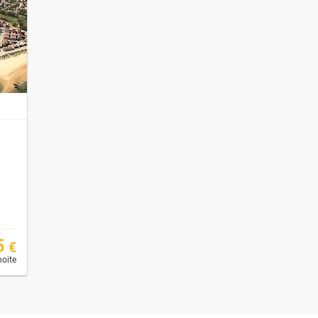
5
€
noite