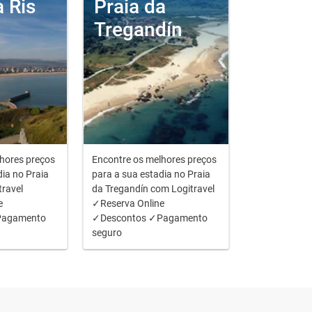
a Ris
Praia da
Tregandín
hores preços
Encontre os melhores preços
dia no Praia
para a sua estadia no Praia
travel
da Tregandín com Logitravel
e
✓Reserva Online
Pagamento
✓Descontos ✓Pagamento
seguro