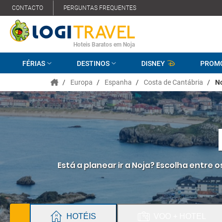
CONTACTO
PERGUNTAS FREQUENTES
Hoteis Baratos em Noja
FÉRIAS
DESTINOS
DISNEY
PROM
/
Europa
/
Espanha
/
Costa de Cantábria
/
N
Está a planear ir a Noja? Escolha entre