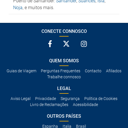
Puerto de Santander:
Santander
,
Suances
,
Isla
,
Noja
, e muitos mais.
CONECTE CONNOSCO
QUEM SOMOS
Guias de Viagem
Perguntas Frequentes
Contacto
Afiliados
Trabalhe connosco
LEGAL
Aviso Legal
Privacidade
Segurança
Política de Cookies
Livro de Reclamações
Acessibilidade
OUTROS PAÍSES
Espanha
Italia
Brasil