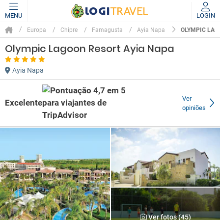
MENU
LOGIN
OLYMPIC LAG
Europa
Chipre
Famagusta
Ayia Napa
Olympic Lagoon Resort Ayia Napa
Ayia Napa
Ver
Excelente
opiniões
Ver fotos (45)