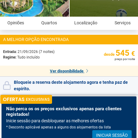
Opiniões
Quartos
Localização
Serviços
A MELHOR OPÇÃO ENCONTRADA
545
Entrada:
21/09/2026 (7 noites)
€
desde
Regime:
Tudo incluído
preço por noite
Ver disponibilidade
Bloqueie a reserva deste alojamento agora e tenha paz de
espírito.
OFERTAS
EXCLUSIVAS
Não perca os
os preços exclusivos apenas para clientes
registados!
Inicie sessão para desbloquear as melhores ofertas
* Desconto aplicável apenas a alguns dos alojamentos da lista
INICIAR SESSÃO