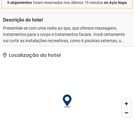
5 alojamientos
foram reservados nos últimos 15 minutos
en Ayia Napa
Descrição do hotel
Presenteie-se com uma visita ao spa, que oferece massagens,
tratamentos para o corpo e tratamentos faciais. Você certamente
vai curtir as instalações recreativas, como 6 piscinas externas, um
centro de bem-estar e um lazy river. Este hotel oferece Wi-Fi de
cortesia, serviços de concierge e serviço de babá (sobretaxa).. As
Localização do hotel
comodidades presentes incluem serviço de lavanderia e lavagem
a seco, balcão de recepção 24 horas e equipe multilíngue.
Estacionamento grátis sem manobrista está disponível no local..