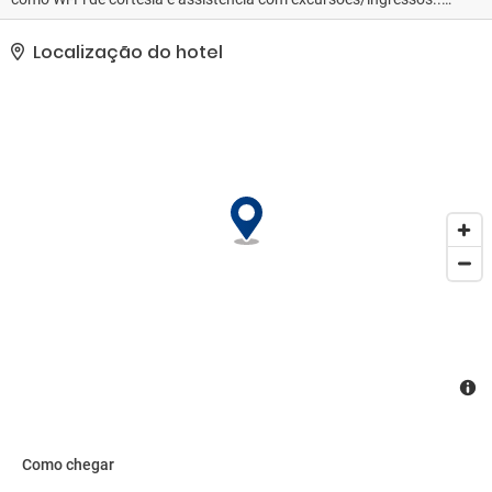
As comodidades presentes incluem jornais de cortesia no saguão,
armazenamento para bagagem e um cofre na recepção do hotel.
Localização do hotel
Estacionamento grátis sem manobrista está disponível no local..
Como chegar