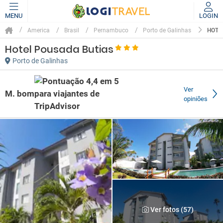
MENU
LOGIN
HOTE
America
Brasil
Pernambuco
Porto de Galinhas
Hotel Pousada Butias
Porto de Galinhas
Ver
M. bom
opiniões
Ver fotos (57)