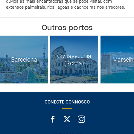
dúvida as mais encantadoras que se pode visitar, com
extensos palmeirais, rios, lagoas e cachoeiras nos arredores.
Outros portos
Civitavecchia
Barcelona
Marselh
(Roma)
CONECTE CONNOSCO