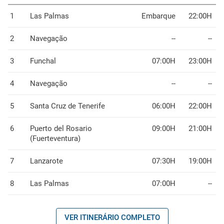
1
Las Palmas
Embarque
22:00H
2
Navegação
--
--
3
Funchal
07:00H
23:00H
4
Navegação
--
--
5
Santa Cruz de Tenerife
06:00H
22:00H
6
Puerto del Rosario
09:00H
21:00H
(Fuerteventura)
7
Lanzarote
07:30H
19:00H
8
Las Palmas
07:00H
--
VER ITINERÁRIO COMPLETO