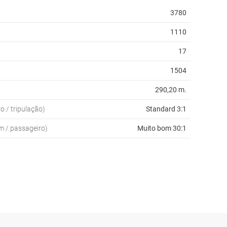
3780
1110
17
1504
290,20 m.
o / tripulação)
Standard 3:1
m / passageiro)
Muito bom 30:1