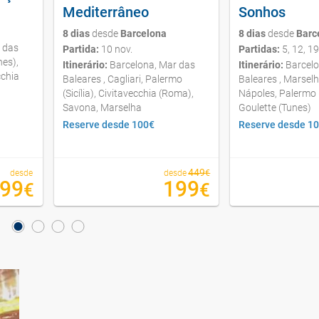
8 dias
desde
Barcelona
8 dias
desde
Barc
 das
Partida:
10 nov.
Partidas:
5, 12, 1
nes),
Itinerário:
Barcelona, Mar das
Itinerário:
Barcelo
cchia
Baleares , Cagliari, Palermo
Baleares , Marsel
(Sicília), Civitavecchia (Roma),
Nápoles, Palermo (S
Savona, Marselha
Goulette (Tunes)
Reserve desde 100€
Reserve desde 1
449
desde
desde
€
99
199
€
€