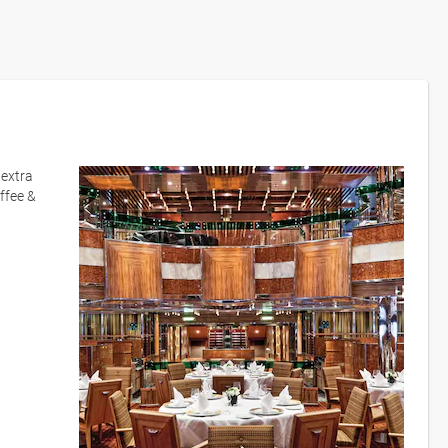
 extra
ffee &