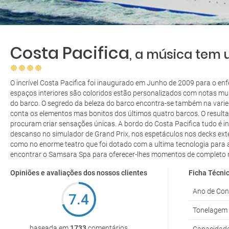
Costa Pacifica
, a música tem
O incrível Costa Pacifica foi inaugurado em Junho de 2009 para o enfe
espaços interiores são coloridos estão personalizados com notas mu
do barco. O segredo da beleza do barco encontra-se também na varie
conta os elementos mas bonitos dos últimos quatro barcos. O resulta
procuram criar sensações únicas. A bordo do Costa Pacifica tudo é inc
descanso no simulador de Grand Prix, nos espetáculos nos decks exte
como no enorme teatro que foi dotado com a ultima tecnologia par
encontrar o Samsara Spa para oferecer-lhes momentos de completo re
Opiniões e avaliações dos nossos clientes
Ficha Técni
Ano de Con
7.4
Tonelagem
baseada em
1733
comentários