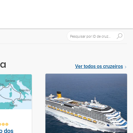
ca
Ver todos os cruzeiros
Costa Pacifica
o dos
Mediterrâneo dos
Costa Paci
Sonhos
Turquia