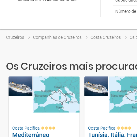
Capacidade
Número de 
Cruzeiros
Companhias de Cruzeiros
Costa Cruzeiros
Os 
Os Cruzeiros mais procura
Costa Pacifica
Costa Pacifica
Mediterrâneo
Tunísia, Itália, Fr
Encantador
8 dias
desde
Barcelona