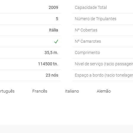
2009
Capacidade Total
5
Número de Tripulantes
Itália
Nº Cobertas
Nº Camarotes
35,5 m.
Comprimento
114500 tn.
Nivel de serviço (racio passageir
23 nós
Espaço a bordo (racio tonelage
rtuguês
Francês
Italiano
Alemão