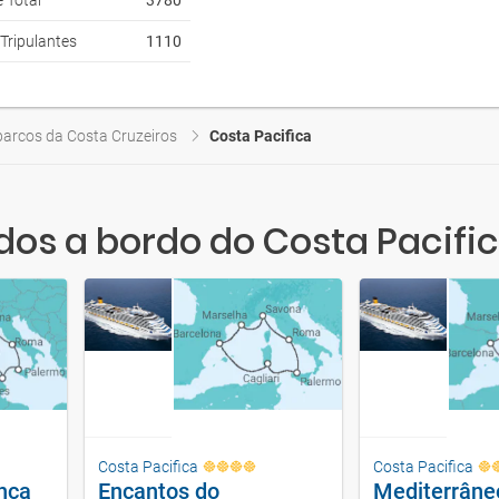
 Total
3780
Tripulantes
1110
barcos da Costa Cruzeiros
Costa Pacifica
dos a bordo do Costa Pacifi
Costa Pacifica
Costa Pacifica
ança
Encantos do
Mediterrâne
Mediterrâneo
Sonhos