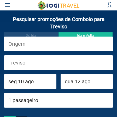
Pesquisar promoções de Comboio para
Treviso
Só Ida
Ida e Volta
Viagens
Cruzeiros
Circuitos