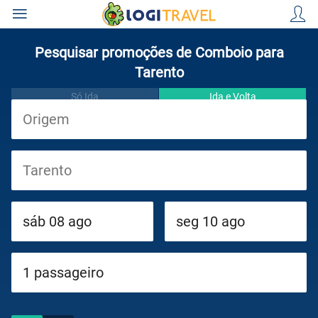
Pesquisar promoções de Comboio para
Tarento
Só Ida
Ida e Volta
Viagens
Cruzeiros
Circuitos