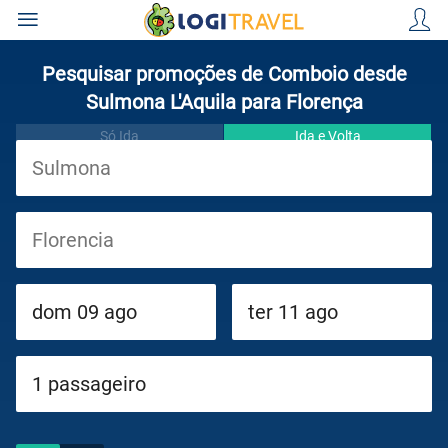
Pesquisar promoções de Comboio desde
Sulmona L'Aquila para Florença
Só Ida
Ida e Volta
Viagens
Cruzeiros
Circuitos