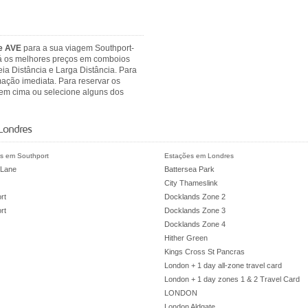
 e AVE
para a sua viagem Southport-
rá os melhores preços em comboios
ia Distância e Larga Distância. Para
mação imediata. Para reservar os
 em cima ou selecione alguns dos
Londres
s em Southport
Estações em Londres
 Lane
Battersea Park
City Thameslink
rt
Docklands Zone 2
rt
Docklands Zone 3
Docklands Zone 4
Hither Green
Kings Cross St Pancras
London + 1 day all-zone travel card
London + 1 day zones 1 & 2 Travel Card
LONDON
London Aldgate