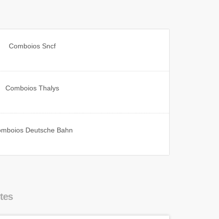
Comboios
Sncf
Comboios
Thalys
omboios
Deutsche Bahn
tes