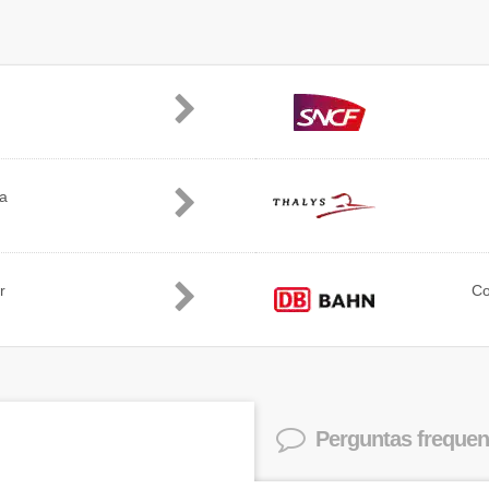
ia
r
C
Perguntas frequen