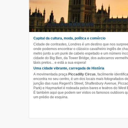
Capital da cultura, moda, política e comércio
Cidade de contrastes, Londres é um destino que nos surpre
onde podemos encontrar o clássico cavalheiro inglês de ch
metro junto a um punk de cabelo espetado e um número incon
cidade do Big Ben, da Tower Bridge, dos autocarros vermelh
táxis pretos... e está a sua espera!
Uma cidade vibrante, carregada de História
A movimentada praça
Piccadilly Circus
, facilmente identifi
encontra no seu centro, é um dos locais mais fotografados d
junção das ruas Regent’s Street, Shaftesbury Avenue, Piccad
Park) e Haymarket é rodeada pelos bares e teatros do West E
É também aqui que podem ser vistos os famosos outdoors 
um prédio de esquina.