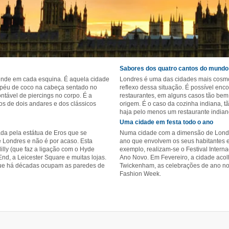
Sabores dos quatro cantos do mundo
ende em cada esquina. É aquela cidade
Londres é uma das cidades mais cosmo
apéu de coco na cabeça sentado no
reflexo dessa situação. É possível enc
tável de piercings no corpo. É a
restaurantes, em alguns casos tão be
os de dois andares e dos clássicos
origem. É o caso da cozinha indiana, tã
haja pelo menos um restaurante indian
Uma cidade em festa todo o ano
cada pela estátua de Eros que se
Numa cidade com a dimensão de Londres
e Londres e não é por acaso. Esta
ano que envolvem os seus habitantes e 
illy (que faz a ligação com o Hyde
exemplo, realizam-se o Festival Interna
nd, a Leicester Square e muitas lojas.
Ano Novo. Em Fevereiro, a cidade acolh
que há décadas ocupam as paredes de
Twickenham, as celebrações de ano n
Fashion Week.