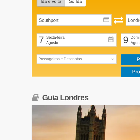
Ida e volta
Só Ida
7
9
Sexta-feira
Domi
Agosto
Agos
P
Pro
Guia Londres