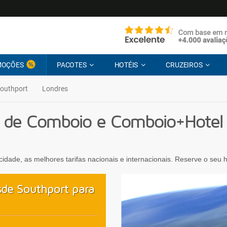
MOÇÕES
PACOTES
HOTÉIS
CRUZEIROS
outhport
Londres
 de Comboio e Comboio+Hotel 
ocidade, as melhores tarifas nacionais e internacionais. Reserve o seu
de Southport para