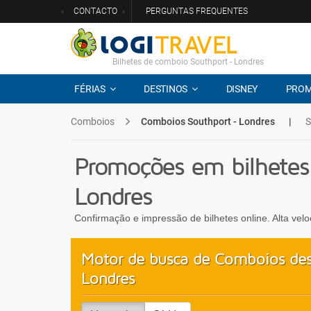
CONTACTO
PERGUNTAS FREQUENTES
Bilhetes de comboio Southport - Londres
FÉRIAS
DESTINOS
DISNEY
PRO
Comboios
Comboios Southport - Londres
|
S
Promoções em bilhetes
Londres
Confirmação e impressão de bilhetes online. Alta vel
Motor de busca de Comboios des
Londres