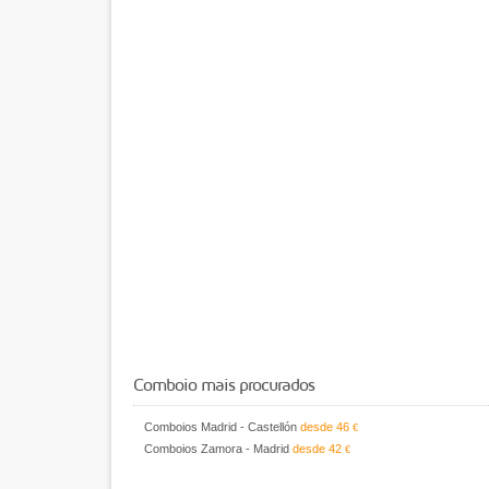
Comboio mais procurados
Comboios Madrid - Castellón
desde
46
€
Comboios Zamora - Madrid
desde
42
€