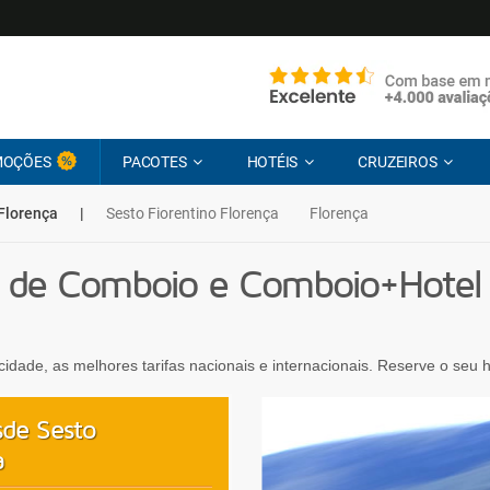
MOÇÕES
PACOTES
HOTÉIS
CRUZEIROS
 Florença
|
Sesto Fiorentino Florença
Florença
 de Comboio e Comboio+Hotel d
ocidade, as melhores tarifas nacionais e internacionais. Reserve o seu
de Sesto
a