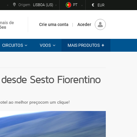
€
Origem
LISBOA (LIS)
PT
EUR
Crie uma conta
Aceder
CIRCUITOS
VOOS
MAIS PRODUTOS
esde Sesto Fiorentino
 hotel ao melhor preçocom um clique!