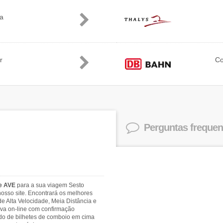
ia
r
C
Perguntas frequen
 e AVE
para a sua viagem Sesto
nosso site. Encontrará os melhores
e Alta Velocidade, Meia Distância e
rva on-line com confirmação
ado de bilhetes de comboio em cima