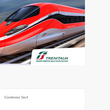
Comboios
Sncf