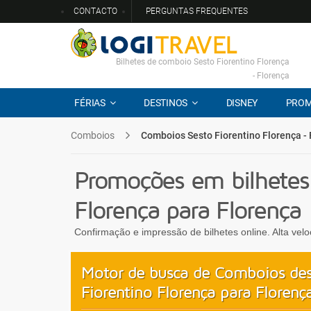
CONTACTO
PERGUNTAS FREQUENTES
Bilhetes de comboio Sesto Fiorentino Florença
- Florença
FÉRIAS
DESTINOS
DISNEY
PRO
Comboios
Comboios Sesto Fiorentino Florença -
Promoções em bilhetes
Florença para Florença
Confirmação e impressão de bilhetes online. Alta vel
Motor de busca de Comboios des
Fiorentino Florença para Florenç