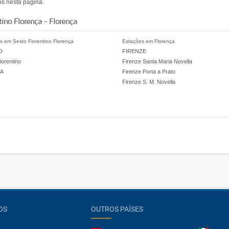
os nesta página.
ino Florença - Florença
s em Sesto Fiorentino Florença
Estações em Florença
O
FIRENZE
iorentino
Firenze Santa Maria Novella
A
Firenze Porta a Prato
Firenze S. M. Novella
OS
OUTROS PAÍSES