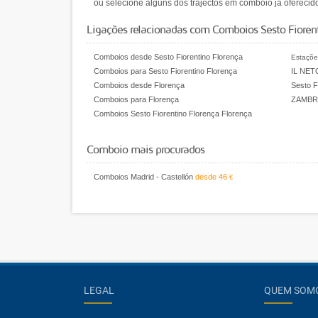
ou selecione alguns dos trajectos em comboio já oferecid
Ligações relacionadas com Comboios Sesto Fiorent
Comboios desde Sesto Fiorentino Florença
Estaçõe
Comboios para Sesto Fiorentino Florença
IL NET
Comboios desde Florença
Sesto F
Comboios para Florença
ZAMBR
Comboios Sesto Fiorentino Florença Florença
Comboio mais procurados
Comboios Madrid - Castellón
desde
46
€
LEGAL
QUEM SOM