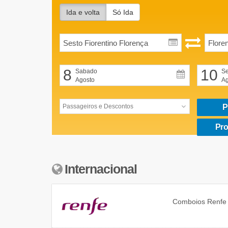
Ida e volta
Só Ida
8
10
Sabado
Se
Agosto
Ag
P
Pro
Internacional
Comboios
Renfe