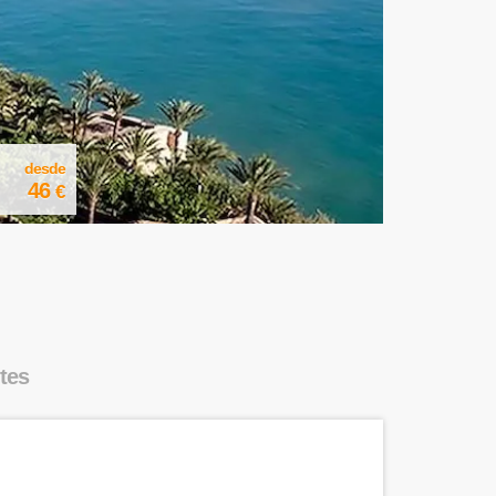
desde
46
€
tes