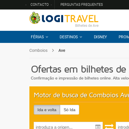
CONTACTO
PERGUNTAS FREQUENTES
Bilhetes de Ave
FÉRIAS
DESTINOS
DISNEY
PRO
Comboios
Ave
Ofertas em bilhetes d
Confirmação e impressão de bilhetes online. Alta vel
Motor de busca de Comboios Av
Ida e volta
Só Ida