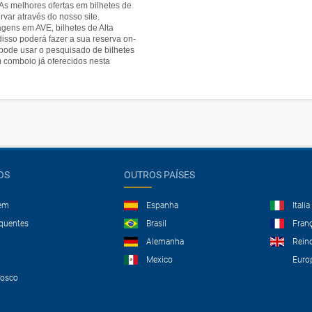
As melhores ofertas em bilhetes de
var através do nosso site.
gens em AVE, bilhetes de Alta
disso poderá fazer a sua reserva on-
 pode usar o pesquisado de bilhetes
 comboio já oferecidos nesta
OS
OUTROS PAÍSES
gem
Espanha
Italia
equentes
Brasil
Fran
Alemanha
Rein
Mexico
Euro
nosco