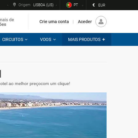
€
Origem
LISBOA (LIS)
PT
EUR
Crie uma conta
Aceder
CIRCUITOS
VOOS
MAIS PRODUTOS
l
 hotel ao melhor preçocom um clique!