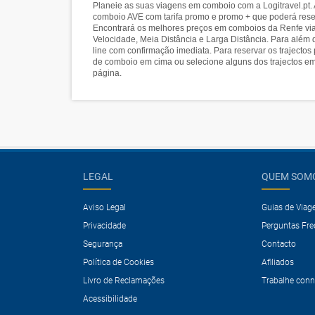
Planeie as suas viagens em comboio com a Logitravel.pt. 
comboio AVE com tarifa promo e promo + que poderá reser
Encontrará os melhores preços em comboios da Renfe via
Velocidade, Meia Distância e Larga Distância. Para além 
line com confirmação imediata. Para reservar os trajectos
de comboio em cima ou selecione alguns dos trajectos em
página.
LEGAL
QUEM SOM
Aviso Legal
Guias de Via
Privacidade
Perguntas Fr
Segurança
Contacto
Política de Cookies
Afiliados
Livro de Reclamações
Trabalhe con
Acessibilidade