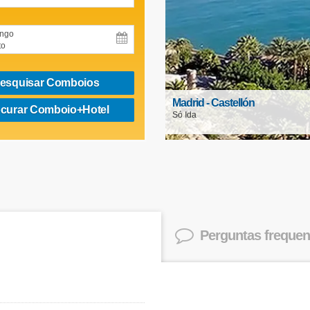
ngo
to
esquisar Comboios
Madrid - Castellón
curar Comboio+Hotel
Só Ida
Perguntas frequen