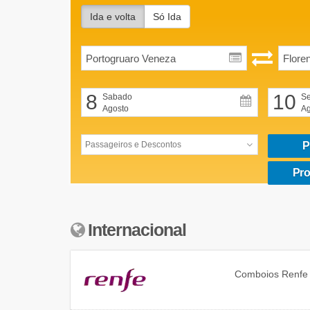
Ida e volta
Só Ida
8
10
Sabado
Se
Agosto
Ag
P
Pro
Internacional
Comboios
Renfe