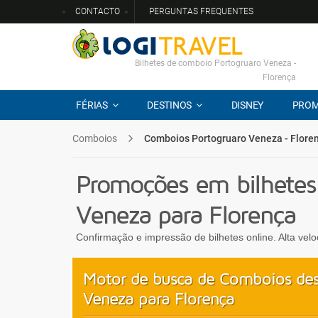
CONTACTO
PERGUNTAS FREQUENTES
Bilhetes de comboio Portogruaro Veneza -
Florença
FÉRIAS
DESTINOS
DISNEY
PRO
Comboios
Comboios Portogruaro Veneza - Flore
Promoções em bilhetes
Veneza para Florença
Confirmação e impressão de bilhetes online. Alta vel
Motor de busca de Comboios des
Veneza para Florença