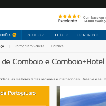
MOÇÕES
PACOTES
HOTÉIS
CRUZEIROS
nça
|
Portogruaro Veneza
Florença
 de Comboio e Comboio+Hotel 
ocidade, as melhores tarifas nacionais e internacionais. Reserve o seu
de Portogruaro