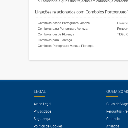
ou selecione alguns dos trajectos em comboio já oferecid
Ligações relacionadas com Comboios Portogruaro 
Comboios desde Portogruaro Veneza
Estaçõe
Comboios para Portogruaro Veneza
Portogr
Comboios desde Florença
TEGLI
Comboios para Florença
Comboios Portogruaro Veneza Florença
LEGAL
QUEM SOM
Aviso Legal
Guias de Via
Privacidade
Perguntas Fr
Segurança
Contacto
Política de Cookies
Afiliados