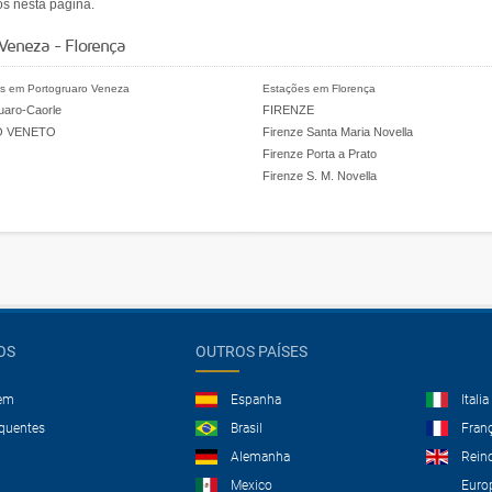
os nesta página.
Veneza - Florença
s em Portogruaro Veneza
Estações em Florença
uaro-Caorle
FIRENZE
O VENETO
Firenze Santa Maria Novella
Firenze Porta a Prato
Firenze S. M. Novella
OS
OUTROS PAÍSES
gem
Espanha
Italia
equentes
Brasil
Fran
Alemanha
Rein
Mexico
Euro