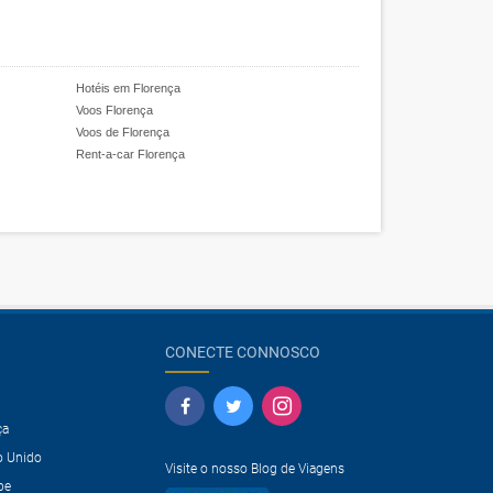
Hotéis em Florença
Voos Florença
Voos de Florença
Rent-a-car Florença
CONECTE CONNOSCO
ça
o Unido
Visite o nosso Blog de Viagens
pe