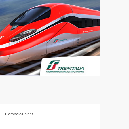
Comboios
Sncf