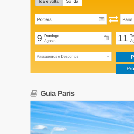
Ida e volta
Só Ida
9
11
Domingo
Te
Agosto
Ag
P
Pro
Guia Paris