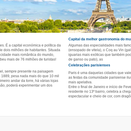
Capital da melhor gastronomia do m
s. É a capital económica e política da
Algumas das especialidades mais famo
e dois milhões de habitantes. Situada
(ensopado de vitela), o Coq au Vin (ga
 cidade mais romântica do mundo,
iguarias mais exóticas que também pode
beu mais de 76 milhões de turistas!
de ganso ou pato), as
Celebrações parisienses
vel, sempre presente na paisagem
Paris é uma daquelas cidades que vale 
m 1889, pesa nada mais do que 10 mil
as festas da comunidade parisiense ilu
meiro andar da torre, há várias lojas
mais apelativa.
hão, poderá experimentar um dos
Entre o final de Janeiro e início de Fe
residente no 13º bairro, celebra a che
espectacular e cheio de cor, com dragõe