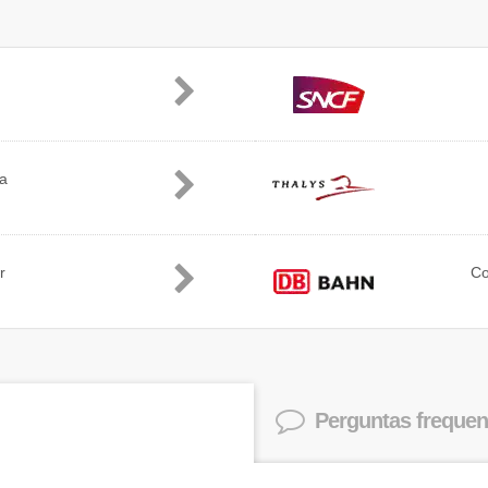
ia
r
C
Perguntas frequen