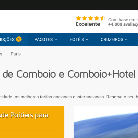
MOÇÕES
PACOTES
HOTÉIS
CRUZEIROS
rs
Paris
 de Comboio e Comboio+Hotel d
ocidade, as melhores tarifas nacionais e internacionais. Reserve o seu
e Poitiers para