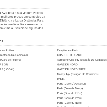
 e AVE
para a sua viagem Poitiers-
 os melhores preços em comboios da
Distância e Larga Distância. Para
mação imediata. Para reservar os
 em cima ou selecione alguns dos
is
s em Poitiers
Estações em Paris
s (estação De Comboios)
CHARLES DE GAULLE
 (Gare de Poitiers)
Aeroporto Cdg Tgv (estação De Comboios
ERS GR
GARE DU NORD
RS (LOCAL)
GARE DU NORD SURF
Massy Tgv (estação De Comboios)
PARIS
Paris (Gare D´Austerlitz)
Paris (Gare de Bercy)
Paris (Gare de L´Est)
Paris (Gare de Lyon)
Paris (Gare du Nord)