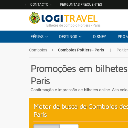
CONTACTO
PERGUNTAS FREQUENTES
Bilhetes de comboio Poitiers - Paris
FÉRIAS
DESTINOS
DISNEY
PRO
Comboios
Comboios Poitiers - Paris
|
Poitie
Promoções em bilhetes
Paris
Confirmação e impressão de bilhetes online. Alta vel
Motor de busca de Comboios desd
Paris