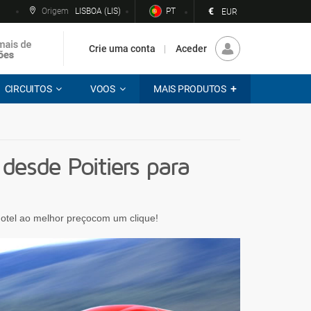
€
Origem
LISBOA (LIS)
PT
EUR
Crie uma conta
Aceder
CIRCUITOS
VOOS
MAIS PRODUTOS
esde Poitiers para
 hotel ao melhor preçocom um clique!