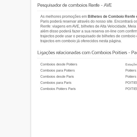
Pesquisador de comboios Renfe - AVE
As melhores promoções em
Bilhetes de Comboio Renfe
Paris poderá reservar através do nosso site. Encontrará
Renfe: viagens em AVE, bilhetes de Alta Velocidade, Meia 
além disso poderá fazer a sua reserva on-line com confir
trajectos pode usar o pesquisado de bilhetes de comboio
trajectos em comboio já oferecidos nesta página.
Ligações relacionadas com Comboios Poitiers - Par
Comboios desde Poitiers
Estaçõe
Comboios para Poitiers
Poitier
Comboios desde Paris
Poitiers
Comboios para Paris
POITI
Comboios Poitiers Paris
POITIE