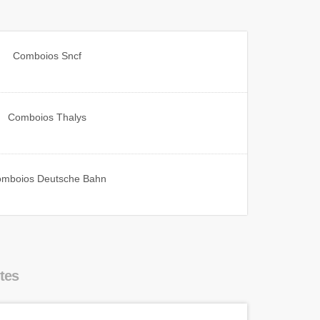
Comboios
Sncf
Comboios
Thalys
omboios
Deutsche Bahn
tes