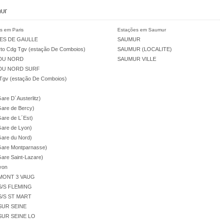
ur
s em Paris
Estações em Saumur
ES DE GAULLE
SAUMUR
to Cdg Tgv (estação De Comboios)
SAUMUR (LOCALITE)
DU NORD
SAUMUR VILLE
DU NORD SURF
Tgv (estação De Comboios)
Gare D´Austerlitz)
Gare de Bercy)
Gare de L´Est)
Gare de Lyon)
Gare du Nord)
Gare Montparnasse)
Gare Saint-Lazare)
yon
MONT 3 VAUG
S/S FLEMING
/S ST MART
SUR SEINE
SUR SEINE LO