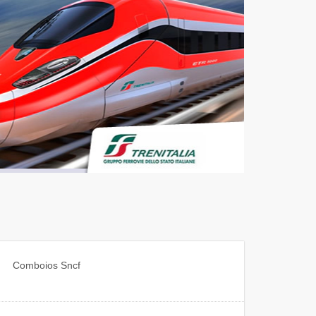
Comboios
Sncf