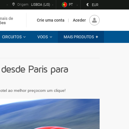
€
Origem
LISBOA (LIS)
PT
EUR
Crie uma conta
Aceder
CIRCUITOS
VOOS
MAIS PRODUTOS
esde Paris para
 hotel ao melhor preçocom um clique!