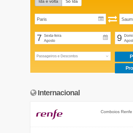
Ida e volta
Só Ida
7
9
Sexta-feira
Domi
Agosto
Agos
P
Pro
Internacional
Comboios
Renfe