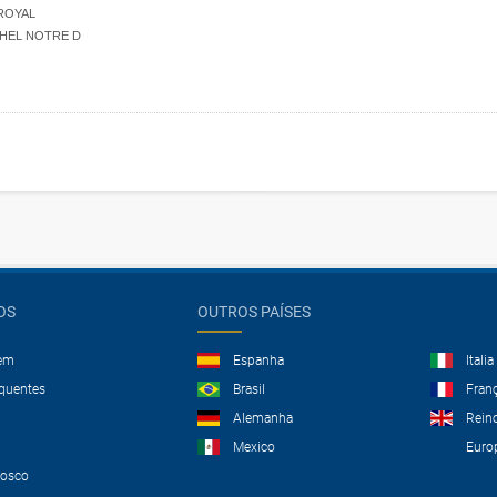
ROYAL
CHEL NOTRE D
OS
OUTROS PAÍSES
gem
Espanha
Italia
equentes
Brasil
Fran
Alemanha
Rein
Mexico
Euro
nosco