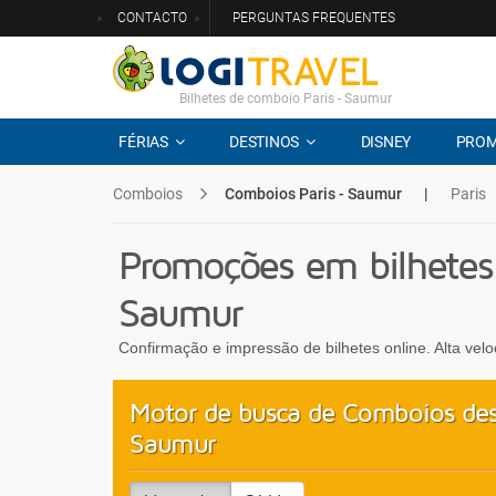
CONTACTO
PERGUNTAS FREQUENTES
Bilhetes de comboio Paris - Saumur
FÉRIAS
DESTINOS
DISNEY
PRO
Comboios
Comboios Paris - Saumur
|
Paris
Promoções em bilhetes
Saumur
Confirmação e impressão de bilhetes online. Alta vel
Motor de busca de Comboios des
Saumur