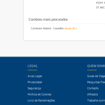
PORT 
ST MI
Comboio mais procurados
Comboios Madrid - Castellón
desde
46
€
LEGAL
QUEM SOM
Aviso Legal
Guias de Via
Privacidade
Perguntas Fr
Segurança
Contacto
Política de Cookies
Afiliados
Livro de Reclamações
Trabalhe con