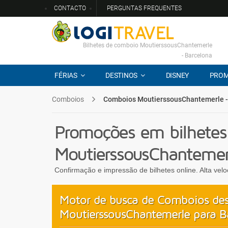
CONTACTO
PERGUNTAS FREQUENTES
Bilhetes de comboio MoutierssousChantemerle
- Barcelona
FÉRIAS
DESTINOS
DISNEY
PRO
Comboios
Comboios MoutierssousChantemerle -
Promoções em bilhetes
MoutierssousChantemer
Confirmação e impressão de bilhetes online. Alta vel
Motor de busca de Comboios de
MoutierssousChantemerle para B