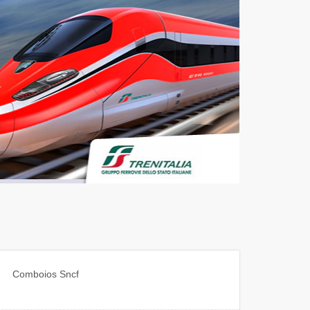
desde
46
€
Comboios
Sncf