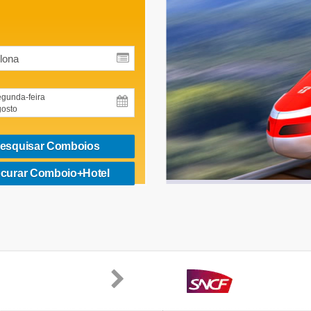
gunda-feira
osto
esquisar Comboios
Madrid - Castellón
Só Ida
curar Comboio+Hotel