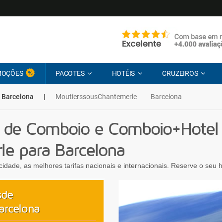
MOÇÕES
PACOTES
HOTÉIS
CRUZEIROS
 Barcelona
|
MoutierssousChantemerle
Barcelona
 de Comboio e Comboio+Hotel
le para Barcelona
ocidade, as melhores tarifas nacionais e internacionais. Reserve o seu
sde
arcelona