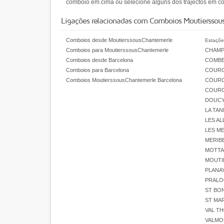
comboio em cima ou selecione alguns dos trajectos em co
Ligações relacionadas com Comboios Moutierssou
Comboios desde MoutierssousChantemerle
Estaçõe
Comboios para MoutierssousChantemerle
CHAMP
Comboios desde Barcelona
COMBE
Comboios para Barcelona
COURC
Comboios MoutierssousChantemerle Barcelona
COURC
COURC
DOUC
LA TAN
LES AL
LES ME
MERIB
MOTTA
MOUTIE
PLANA
PRALO
ST BO
ST MAR
VAL T
VALMO