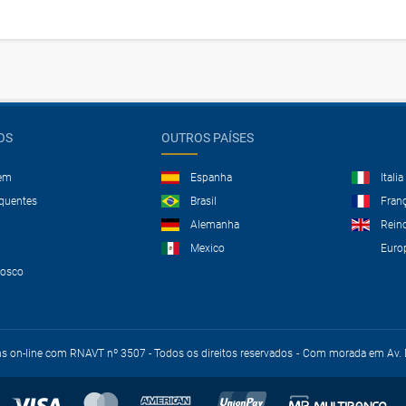
OS
OUTROS PAÍSES
gem
Espanha
Italia
equentes
Brasil
Fran
Alemanha
Rein
Mexico
Euro
nosco
ns on-line com RNAVT nº 3507 - Todos os direitos reservados
Com morada em Av. D