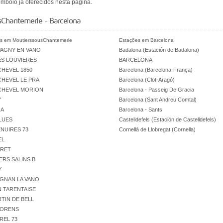
mboio já oferecidos nesta página.
sChantemerle - Barcelona
s em MoutierssousChantemerle
Estações em Barcelona
AGNY EN VANO
Badalona (Estación de Badalona)
S LOUVIERES
BARCELONA
HEVEL 1850
Barcelona (Barcelona-França)
HEVEL LE PRA
Barcelona (Clot-Aragó)
HEVEL MORION
Barcelona - Passeig De Gracia
Y
Barcelona (Sant Andreu Comtal)
IA
Barcelona - Sants
LUES
Castelldefels (Estación de Castelldefels)
NUIRES 73
Cornellà de Llobregat (Cornella)
EL
RET
RS SALINS B
Y
GNAN LA VANO
N TARENTAISE
TIN DE BELL
HORENS
REL 73