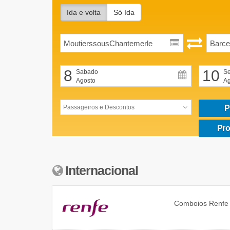
Ida e volta
Só Ida
8
10
Sabado
Se
Agosto
Ag
P
Pro
Internacional
Comboios
Renfe