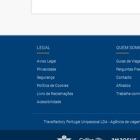
LEGAL
QUEM SOM
Aviso Legal
Guias de Via
Privacidade
Perguntas Fr
Segurança
Contacto
Política de Cookies
Afiliados
Livro de Reclamações
Trabalhe con
Acessibilidade
Travelfactory Portugal Unipessoal LDA - Agência de viage