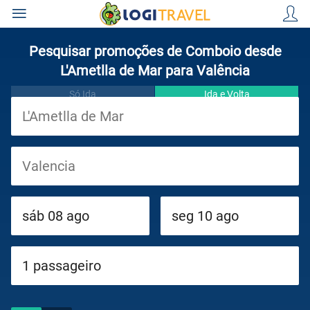
Pesquisar promoções de Comboio desde
L'Ametlla de Mar para Valência
Só Ida
Ida e Volta
Viagens
Cruzeiros
Circuitos