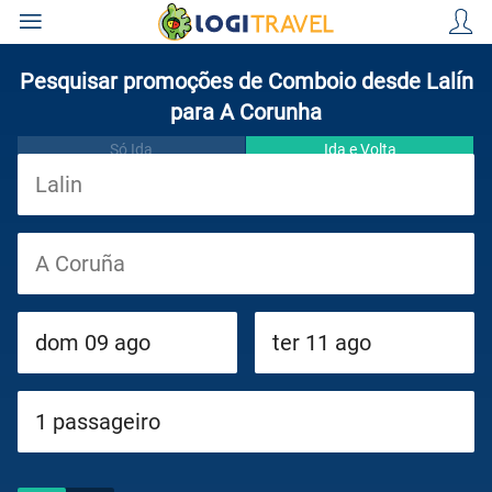
Pesquisar promoções de Comboio desde Lalín
para A Corunha
Só Ida
Ida e Volta
Viagens
Cruzeiros
Circuitos