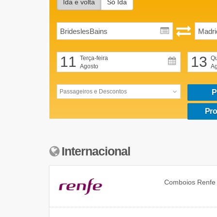
Ida e volta
Só Ida
11
13
Terça-feira
Qu
Agosto
Ag
P
Pro
Internacional
Comboios
Renfe