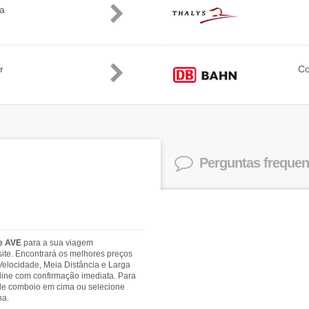
ia
r
C
Perguntas frequen
 e AVE
para a sua viagem
site. Encontrará os melhores preços
Velocidade, Meia Distância e Larga
-line com confirmação imediata. Para
s de comboio em cima ou selecione
na.