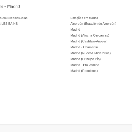
s - Madrid
s em BrideslesBains
Estações em Madrid
 LES BAINS
Alcorcón (Estación de Alcorcón)
Madrid
Madrid (Atocha Cercanías)
Madrid (Castillejo-Añover)
Madrid - Chamartin
Madrid (Nuevos Ministerios)
Madrid (Príncipe Pío)
Madrid - Pta. Atocha
Madrid (Recoletos)