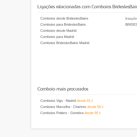
Ligações relacionadas com Comboios BrideslesBain
Comboios desde BrideslesBains
Estaçõe
Comboios para BrideslesBains
BRIDES
Comboios desde Madrid
Comboios para Madrid
Comboios BrideslesBains Madrid
Comboio mais procurados
Comboios Vigo - Madrid
desde
81
€
Comboios Marselha - Chartres
desde
56
€
Comboios Poitiers - Genebra
desde
95
€