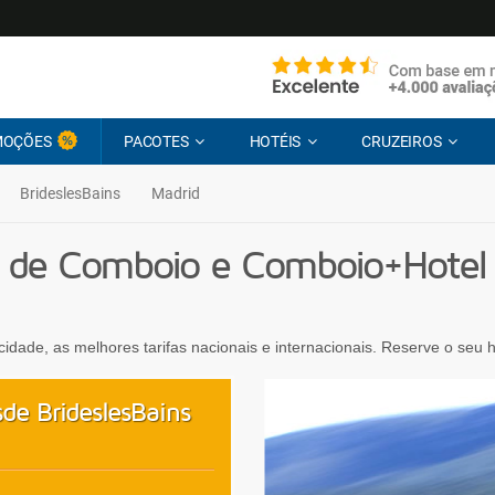
MOÇÕES
PACOTES
HOTÉIS
CRUZEIROS
BrideslesBains
Madrid
 de Comboio e Comboio+Hotel d
ocidade, as melhores tarifas nacionais e internacionais. Reserve o seu
de BrideslesBains