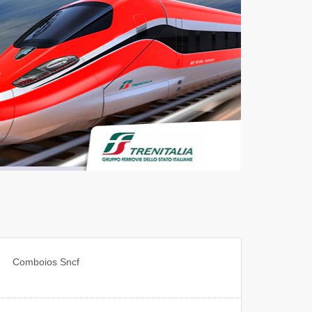
Comboios
Sncf