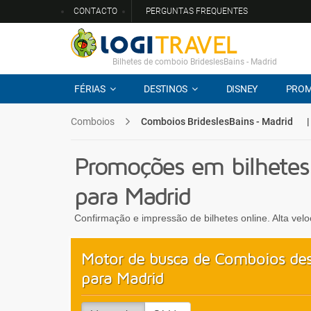
CONTACTO
PERGUNTAS FREQUENTES
Bilhetes de comboio BrideslesBains - Madrid
FÉRIAS
DESTINOS
DISNEY
PRO
Comboios
Comboios BrideslesBains - Madrid
|
Promoções em bilhetes
para Madrid
Confirmação e impressão de bilhetes online. Alta vel
Motor de busca de Comboios des
para Madrid