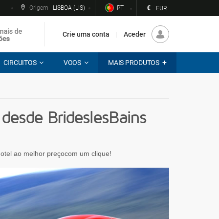
€
Origem
LISBOA (LIS)
PT
EUR
Crie uma conta
Aceder
CIRCUITOS
VOOS
MAIS PRODUTOS
esde BrideslesBains
 hotel ao melhor preçocom um clique!