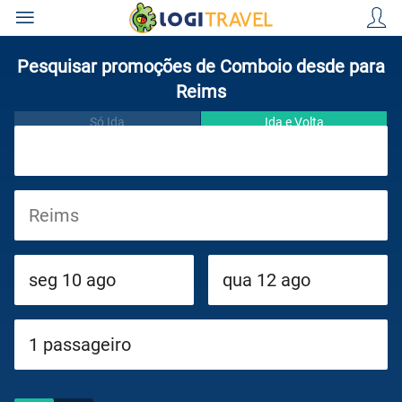
Pesquisar promoções de Comboio desde para
Reims
Só Ida
Ida e Volta
Viagens
Cruzeiros
Circuitos