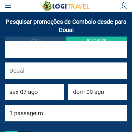
Pesquisar promoções de Comboio desde para
Douai
Só Ida
Ida e Volta
Viagens
Cruzeiros
Circuitos