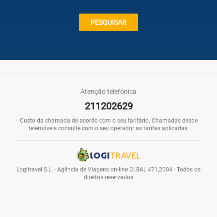
Caraíbas
PESQUISAR
Praias
Atenção telefónica
211202629
Promoções
Custo da chamada de acordo com o seu tarifário. Chamadas desde
telemóveis consulte com o seu operador as tarifas aplicadas.
Voos
Logitravel S.L. - Agência de Viagens on-line CI.BAL 471,2004 - Todos os
direitos reservados
Hotéis