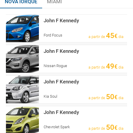
NOVA IORQUE
MIAMI
John F Kennedy
45
€
Ford Focus
a partir de
dia
John F Kennedy
49
€
Nissan Rogue
a partir de
dia
John F Kennedy
50
€
Kia Soul
a partir de
dia
John F Kennedy
50
€
Chevrolet Spark
a partir de
dia