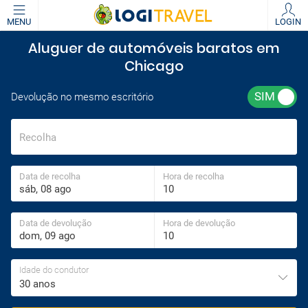
MENU
LOGIN
Aluguer de automóveis baratos em
Chicago
Devolução no mesmo escritório
Recolha
Data de recolha
Hora de recolha
Data de devolução
Hora de devolução
Idade do condutor
30 anos