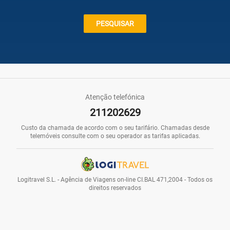
Caraíbas
PESQUISAR
Praias
Atenção telefónica
211202629
Promoções
Custo da chamada de acordo com o seu tarifário. Chamadas desde
telemóveis consulte com o seu operador as tarifas aplicadas.
Voos
Logitravel S.L. - Agência de Viagens on-line CI.BAL 471,2004 - Todos os
direitos reservados
Hotéis