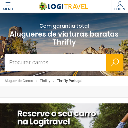
MENU
LOGIN
Com garantia total
Alugueres de viaturas baratas
Thrifty
Procurar carros...
Aluguer de Carros
Thrifty
Thrifty Portugal