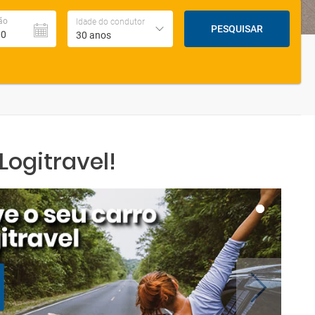
ão
Idade do condutor
PESQUISAR
30 anos
ogitravel!