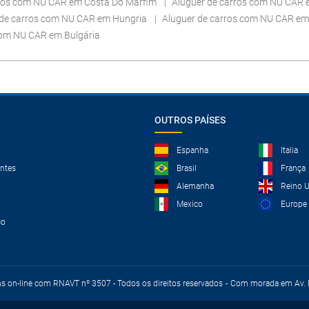
rros com NU CAR em Costa Do Marfim
Aluguer de carros com NU CAR 
 de carros com NU CAR em Hungria
Aluguer de carros com NU CAR e
com NU CAR em Bulgária
OUTROS PAÍSES
Espanha
Italia
ntes
Brasil
França
Alemanha
Reino 
Mexico
Europe
co
ns on-line com RNAVT nº 3507 - Todos os direitos reservados
Com morada em Av. D