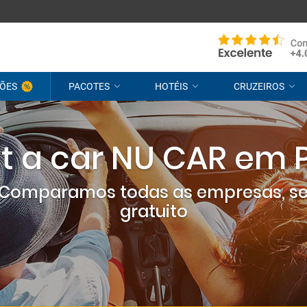
ÕES
PACOTES
HOTÉIS
CRUZEIROS
t a car NU CAR em 
? Comparamos todas as empresas, s
gratuito