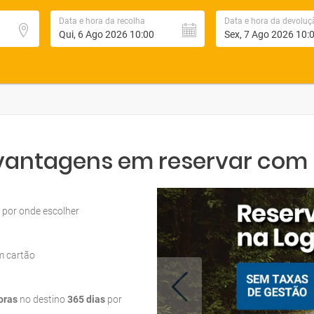
Data e hora da recolha
Data e hora da devoluç
 vantagens em reservar com L
por onde escolher
m cartão
oras
no destino
365 dias
por