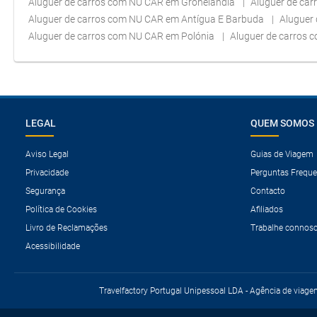
Aluguer de carros com NU CAR em Gronelândia
Aluguer de ca
Aluguer de carros com NU CAR em Antígua E Barbuda
Aluguer
Aluguer de carros com NU CAR em Polónia
Aluguer de carros 
LEGAL
QUEM SOMOS
Aviso Legal
Guias de Viagem
Privacidade
Perguntas Freque
Segurança
Contacto
Política de Cookies
Afiliados
Livro de Reclamações
Trabalhe connos
Acessibilidade
Travelfactory Portugal Unipessoal LDA - Agência de viage