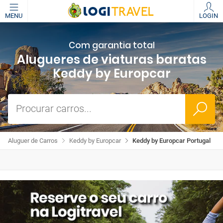
MENU
LOGIN
Com garantia total
Alugueres de viaturas baratas
Keddy by Europcar
Procurar carros...
Aluguer de Carros
Keddy by Europcar
Keddy by Europcar Portugal