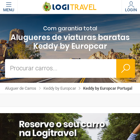
MENU
LOGIN
Com garantia total
Alugueres de viaturas baratas
Keddy by Europcar
Procurar carros...
Aluguer de Carros
Keddy by Europcar
Keddy by Europcar Portugal