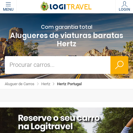
MENU
LOGIN
Com garantia total
Alugueres de viaturas baratas
Hertz
Procurar carros...
Aluguer de Carros
Hertz
Hertz Portugal