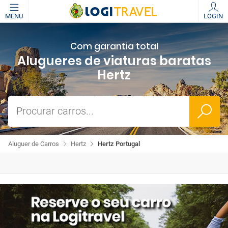
MENU
LOGIN
Com garantia total
Alugueres de viaturas baratas
Hertz
Procurar carros...
Aluguer de Carros
Hertz
Hertz Portugal