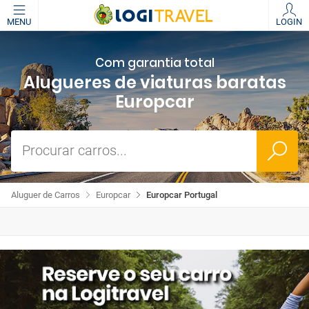
MENU
LOGIN
Com garantia total
Alugueres de viaturas baratas
Europcar
Procurar carros...
Aluguer de Carros
Europcar
Europcar Portugal