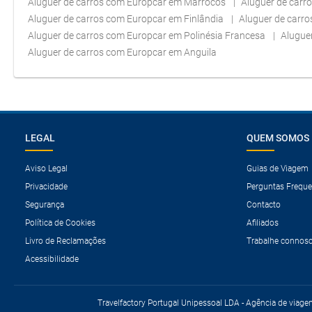
Aluguer de carros com Europcar em Marrocos
Aluguer de carr
Aluguer de carros com Europcar em Finlândia
Aluguer de carr
Aluguer de carros com Europcar em Polinésia Francesa
Alugue
Aluguer de carros com Europcar em Anguila
LEGAL
QUEM SOMOS
Aviso Legal
Guias de Viagem
Privacidade
Perguntas Freque
Segurança
Contacto
Política de Cookies
Afiliados
Livro de Reclamações
Trabalhe connos
Acessibilidade
Travelfactory Portugal Unipessoal LDA - Agência de viage