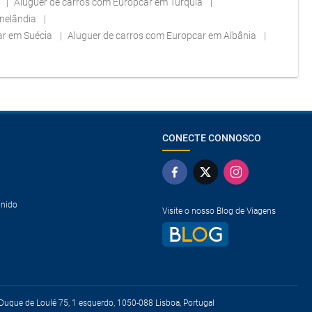
a
Aluguer de carros com Europcar em Turquia
onelândia
ar em Suécia
Aluguer de carros com Europcar em Albânia
CONECTE CONNOSCO
Unido
Visite o nosso Blog de Viagens
uque de Loulé 75, 1 esquerdo, 1050-088 Lisboa, Portugal