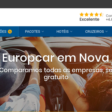
ÕES
PACOTES
HOTÉIS
CRUZEIROS
r Europcar em Nova
? Comparamos todas as empresas, s
gratuito