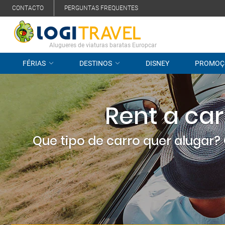
CONTACTO
PERGUNTAS FREQUENTES
Alugueres de viaturas baratas Europcar
FÉRIAS
DESTINOS
DISNEY
PROMOÇ
Rent a ca
Que tipo de carro quer alugar