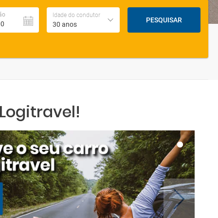
ão
Idade do condutor
PESQUISAR
30 anos
ogitravel!