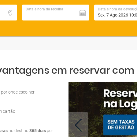
Data e hora da recolha
Data e hora da devoluç
 vantagens em reservar com L
por onde escolher
m cartão
oras
no destino
365 dias
por