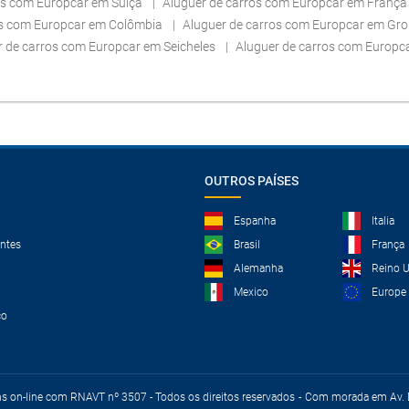
os com Europcar em Suíça
Aluguer de carros com Europcar em Franç
os com Europcar em Colômbia
Aluguer de carros com Europcar em Gr
r de carros com Europcar em Seicheles
Aluguer de carros com Europc
OUTROS PAÍSES
Espanha
Italia
ntes
Brasil
França
Alemanha
Reino 
Mexico
Europe
co
ns on-line com RNAVT nº 3507 - Todos os direitos reservados
Com morada em Av. D