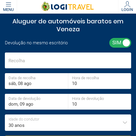
MENU
LOGIN
Aluguer de automóveis baratos em
Veneza
Devolução no mesmo escritório
Recolha
Data de recolha
Hora de recolha
Data de devolução
Hora de devolução
Idade do condutor
30 anos