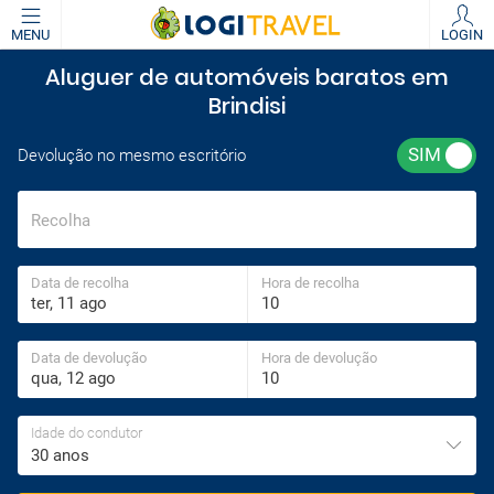
MENU
LOGIN
Aluguer de automóveis baratos em
Brindisi
Devolução no mesmo escritório
Recolha
Data de recolha
Hora de recolha
Data de devolução
Hora de devolução
Idade do condutor
30 anos