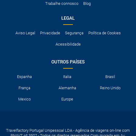
Trabalhe connosco
Blog
neve, etc.
LEGAL
Aviso Legal
Privacidade
Segurança
Política de Cookies
Acessibilidade
OUTROS PAÍSES
Espanha
Italia
Brasil
França
Alemanha
Reino Unido
Mexico
Europe
Travelfactory Portugal Unipessoal LDA - Agência de viagens on-line com
RNAVT nº 3507 - Todos os direitos reservados Com morada em Av.