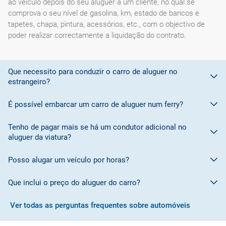
ao veículo depois do seu aluguer a um cliente, no qual se
comprova o seu nível de gasolina, km, estado de bancos e
tapetes, chapa, pintura, acessórios, etc., com o objectivo de
poder realizar correctamente a liquidação do contrato.
Que necessito para conduzir o carro de aluguer no
estrangeiro?
É possível embarcar um carro de aluguer num ferry?
Para conduzir em países membros da
União Europeia é
suficiente a carta de condução
.
Tenho de pagar mais se há um condutor adicional no
A maioria das empresas de aluguer de automóveis não permite
aluguer da viatura?
Mas para os
países que não sejam membros da União
embarcar os seus veículos num ferry devido a questões
Europeia
e que não tenham adoptado o modelo de autorização
relacionadas com a cobertura do seguro a bordo do barco.
Posso alugar um veículo por horas?
nos Convénios de Genebra ou Viena, é necessária
Sim
. Por cada condutor adicional deverá ser pago um encargo
uma carta
Consulte as condições da empresa de aluguer para obter mais
internacional de condução
no destino, exceto se for informado de alguma promoção que
.
detalhes.
Que inclui o preço do aluguer do carro?
permita incluir um condutor adicional de forma gratuita.
Actualmente o
período mínimo
de aluguer é de
24 horas
. As
O modelo e prescrições da carta de condução internacional
companhias de rent-a-car costumam dar uma margem de
Ver todas as perguntas frequentes sobre automóveis
para conduzir adaptam-se ao disposto no Convénio
No caso de haver condutores adicionais, estes também devem
cortesia entre 30 e 60 minutos.
Geralmente tanto no processo de reserva como na
Internacional de Genebra de 19 de Setembro de 1949. Está
apresentar a sua documentação (CC e uma carta de condução
confirmação são indicadas as condições da reserve e o que