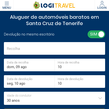
MENU
LOGIN
Aluguer de automóveis baratos em
Santa Cruz de Tenerife
Devolução no mesmo escritório
Recolha
Data de recolha
Hora de recolha
Data de devolução
Hora de devolução
Idade do condutor
30 anos