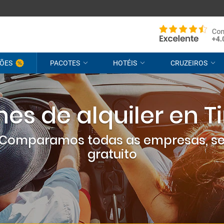
ÕES
PACOTES
HOTÉIS
CRUZEIROS
es de alquiler en T
? Comparamos todas as empresas, s
gratuito