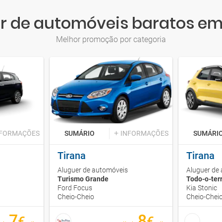
r de automóveis baratos em
Melhor promoção por categoria
NFORMAÇÕES
SUMÁRIO
INFORMAÇÕES
SUMÁRI
Tirana
Tirana
Aluguer de automóveis
Aluguer de
Turismo Grande
Todo-o-ter
Ford Focus
Kia Stonic
Cheio-Cheio
Cheio-Chei
7
8
€
€