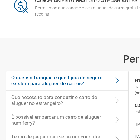
CANCELAMENTO GRATUITO ATÉ 48H ANTES
Permitimos que cancele o seu aluguer de carro gratui
recolha
Per
O que é a franquia e que tipos de seguro
Fr
existem para aluguer de carros?
pa
(s
Que necessito para conduzir o carro de
aluguer no estrangeiro?
CD
es
É possível embarcar um carro de aluguer
num ferry?
TP
Tenho de pagar mais se há um condutor
PA