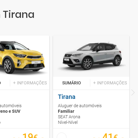
 Tirana
O
INFORMAÇÕES
SUMÁRIO
INFORMAÇÕES
Tirana
 automóveis
Aluguer de automóveis
reno e SUV
Familiar
SEAT Arona
o
Nível-Nível
19
41
€
€