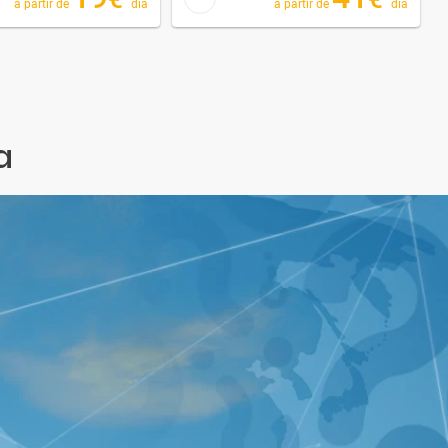
a partir de
dia
a partir de
dia
a