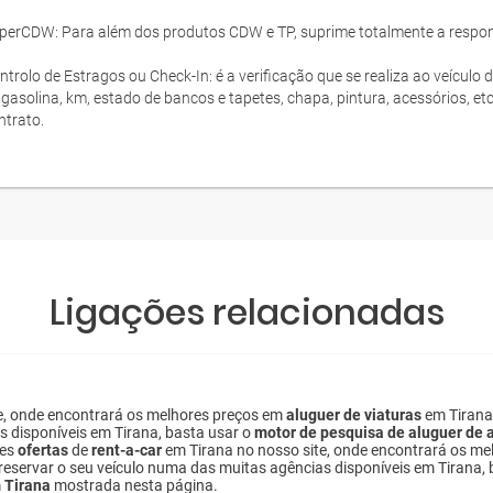
perCDW: Para além dos produtos CDW e TP, suprime totalmente a responsa
ntrolo de Estragos ou Check-In: é a verificação que se realiza ao veículo 
 gasolina, km, estado de bancos e tapetes, chapa, pintura, acessórios, et
ntrato.
Ligações relacionadas
e, onde encontrará os melhores preços em
aluguer de viaturas
em Tirana 
s disponíveis em Tirana, basta usar o
motor de pesquisa de aluguer de
res
ofertas
de
rent-a-car
em Tirana no nosso site, onde encontrará os m
a reservar o seu veículo numa das muitas agências disponíveis em Tirana,
m Tirana
mostrada nesta página.