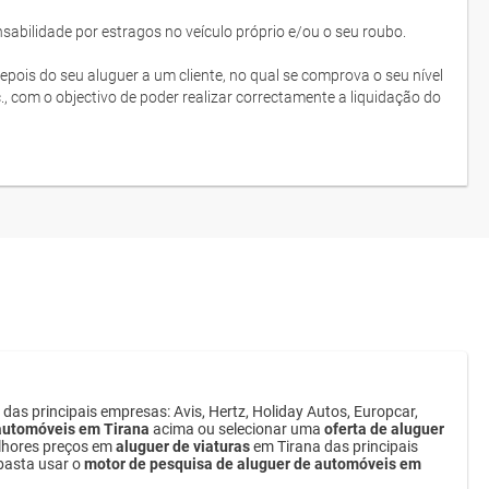
bilidade por estragos no veículo próprio e/ou o seu roubo.
depois do seu aluguer a um cliente, no qual se comprova o seu nível
c., com o objectivo de poder realizar correctamente a liquidação do
das principais empresas: Avis, Hertz, Holiday Autos, Europcar,
 automóveis em Tirana
acima ou selecionar uma
oferta de aluguer
elhores preços em
aluguer de viaturas
em Tirana das principais
 basta usar o
motor de pesquisa de aluguer de automóveis em