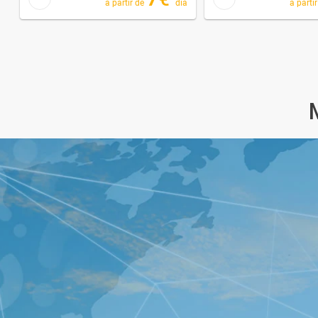
a partir de
dia
a parti