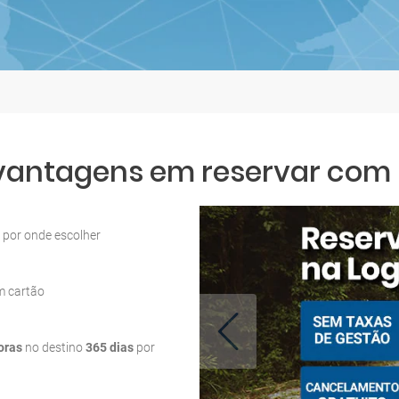
 vantagens em reservar com L
por onde escolher
m cartão
oras
no destino
365 dias
por