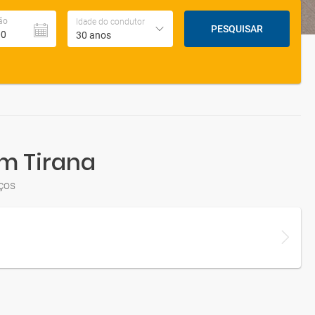
ão
Idade do condutor
PESQUISAR
30 anos
em Tirana
ços