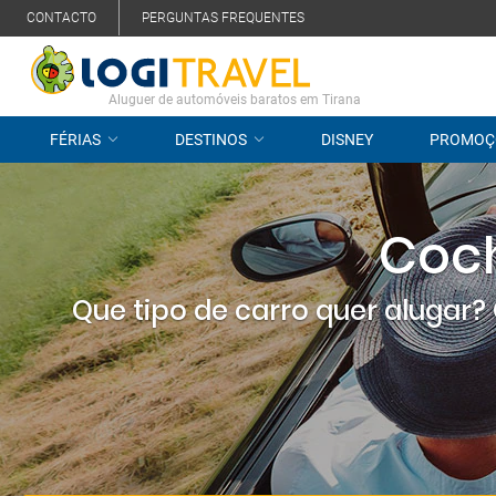
CONTACTO
PERGUNTAS FREQUENTES
Aluguer de automóveis baratos em Tirana
FÉRIAS
DESTINOS
DISNEY
PROMOÇ
Coch
Que tipo de carro quer alugar