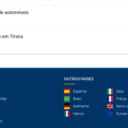
de automóveis
s em Tirana
OUTROS PAÍSES
Espanha
Italia
ntes
Brasil
França
Alemanha
Reino 
Mexico
Europe
co