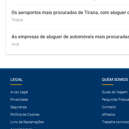
Os aeroportos mais procurados de Tirana, com aluguer 
Tirana
As empresas de aluguer de automóveis mais procurada
Avis
LEGAL
QUEM SOMOS
Aviso Legal
Guias de Viagem
Privacidade
Perguntas Freque
Segurança
Contacto
Política de Cookies
Afiliados
Livro de Reclamações
Trabalhe connos