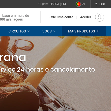
€
Origem
LISBOA (LIS)
PT
EUR
Crie uma conta
Aceder
+
CIRCUITOS
VOOS
MAIS PRODUTOS
irana
erviço 24 horas e cancelamento