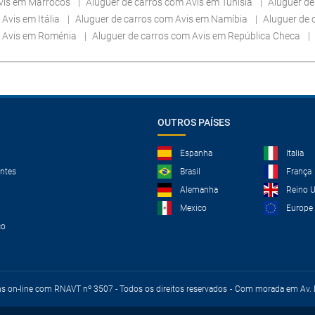
Avis em Marrocos
Aluguer de carros com Avis em Tunísia
Aluguer de
Avis em Itália
Aluguer de carros com Avis em Namíbia
Aluguer de 
m Avis em Roménia
Aluguer de carros com Avis em República Checa
OUTROS PAÍSES
Espanha
Italia
ntes
Brasil
França
Alemanha
Reino 
Mexico
Europe
co
ns on-line com RNAVT nº 3507 - Todos os direitos reservados
Com morada em Av. D