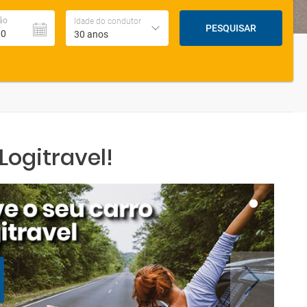
ão
Idade do condutor
PESQUISAR
30 anos
ogitravel!