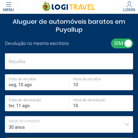
MENU
LOGIN
Aluguer de automóveis baratos em
Puyallup
Devolução no mesmo escritório
Recolha
Data de recolha
Hora de recolha
Data de devolução
Hora de devolução
Idade do condutor
30 anos