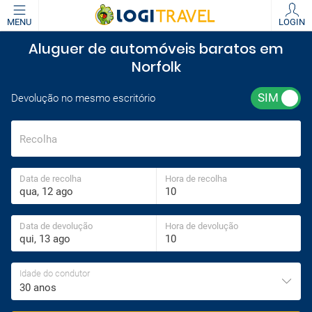
MENU
LOGIN
Aluguer de automóveis baratos em
Norfolk
Devolução no mesmo escritório
Recolha
Data de recolha
Hora de recolha
Data de devolução
Hora de devolução
Idade do condutor
30 anos