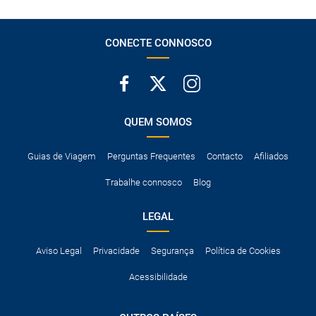
A taxa de conductor adicional.
Acessórios opcionais como cadeiras de criança, correntes de
neve, etc.
CONECTE CONNOSCO
QUEM SOMOS
Guias de Viagem
Perguntas Frequentes
Contacto
Afiliados
Trabalhe connosco
Blog
LEGAL
Aviso Legal
Privacidade
Segurança
Política de Cookies
Acessibilidade