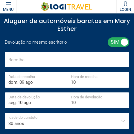
MENU
LOGIN
Aluguer de automóveis baratos em Mary
Esther
Devolução no mesmo escritório
Recolha
Data de recolha
Hora de recolha
Data de devolução
Hora de devolução
Idade do condutor
30 anos